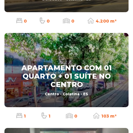
0
0
0
4.200 m²
APARTAMENTO COM 01
QUARTO + 01 SUÍTE NO
CENTRO
Centro - Colatina - ES
1
1
0
103 m²