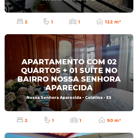
2
1
1
122 m²
APARTAMENTO COM 02
QUARTOS + 01 SUÍTE NO
BAIRRO NOSSA SENHORA
APARECIDA
Nossa Senhora Aparecida - Colatina - ES
2
1
1
90 m²