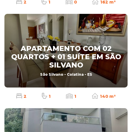
2
1
0
162 m²
APARTAMENTO COM 02
QUARTOS + 01 SUÍTE EM SÃO
SILVANO
São Silvano - Colatina - ES
2
1
1
140 m²