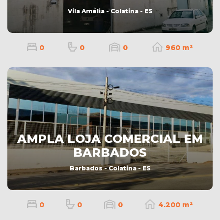
Vila Amélia - Colatina - ES
0
0
0
960 m²
AMPLA LOJA COMERCIAL EM
BARBADOS
Barbados - Colatina - ES
0
0
0
4.200 m²