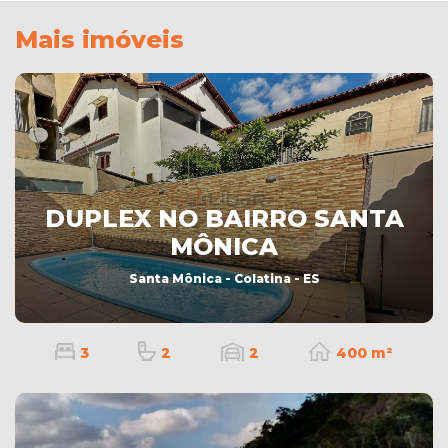
Mais imóveis
DUPLEX NO BAIRRO SANTA
MÔNICA
Santa Mônica - Colatina - ES
3
2
2
400 m²