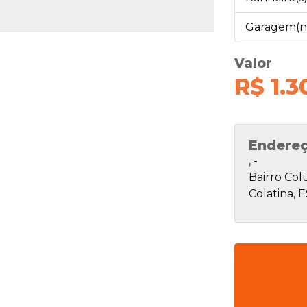
Garagem(n
Valor
R$ 1.3
Endere
, -
Bairro Co
Colatina, E