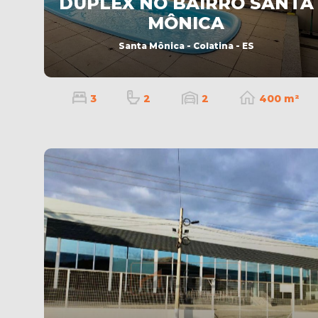
DUPLEX NO BAIRRO SANTA
MÔNICA
Santa Mônica - Colatina - ES
3
2
2
400 m²