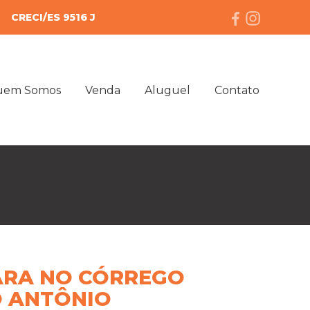
CRECI/ES 9516 J
uem Somos
Venda
Aluguel
Contato
RA NO CÓRREGO
 ANTÔNIO