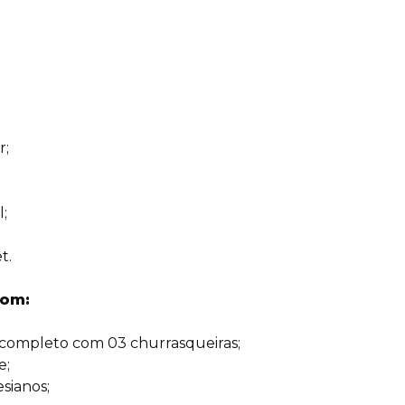
r;
;
t.
com:
completo com 03 churrasqueiras;
e;
sianos;