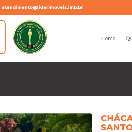
atendimento@liderimoveis.imb.br
Home
Q
CHÁCA
SANTO