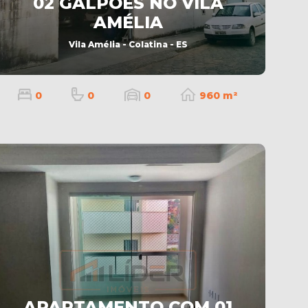
02 GALPÕES NO VILA
AMÉLIA
Vila Amélia - Colatina - ES
0
0
0
960 m²
APARTAMENTO COM 01