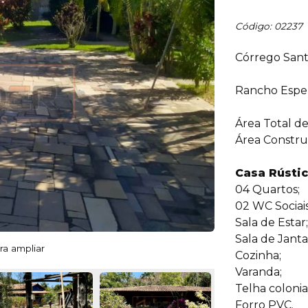
Código: 02237
Córrego Santo
Rancho Espe
Área Total de
Área Constru
Casa Rústic
04 Quartos;
02 WC Sociais
Sala de Estar;
Sala de Janta
ra ampliar
Cozinha;
Varanda;
Telha colonial
Forro PVC.