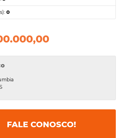
s):
0
00.000,00
ço
lumbia
S
FALE CONOSCO!