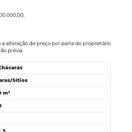
300.000,00.
to a alteração de preço por parte do proprietário
ão prévia.
Chácaras
ras/Sítios
0 m²
6
:
3