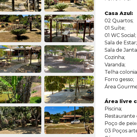
Casa Azul:
02 Quartos;
01 Suíte;
01 WC Social;
Sala de Estar;
Sala de Janta
Cozinha;
Varanda;
Telha colonial
Forro gesso;
Área Gourme
Área livre 
Piscina;
Restaurante 
Poço de peix
03 Poços arte