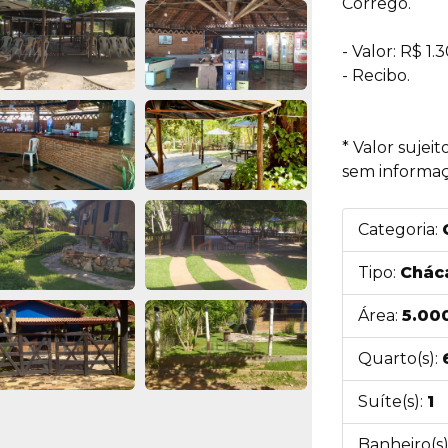
Córrego.
- Valor: R$ 1.
- Recibo.
* Valor sujei
sem informaç
Categoria:
Tipo:
Cháca
Área:
5.00
Quarto(s):
Suíte(s):
1
Banheiro(s)