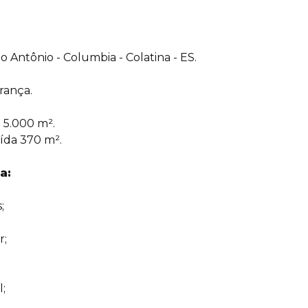
 Antônio - Columbia - Colatina - ES.
rança.
 5.000 m².
ída 370 m².
a:
;
r;
;