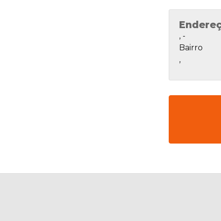
Endere
, -
Bairro
,