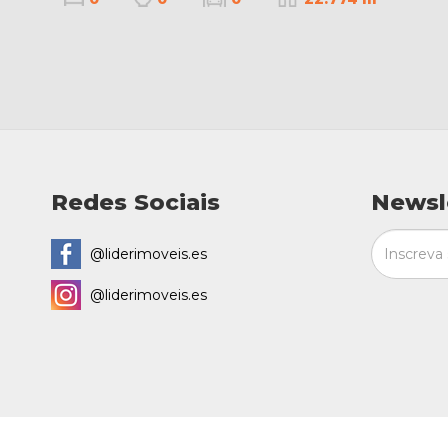
Redes Sociais
Newsl
@liderimoveis.es
@liderimoveis.es