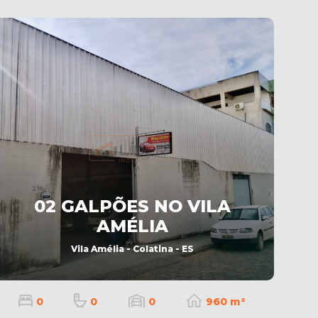
02 GALPÕES NO VILA
AMÉLIA
Vila Amélia - Colatina - ES
0
0
0
960 m²