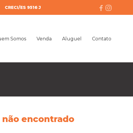
CRECI/ES 9516 J
uem Somos
Venda
Aluguel
Contato
 não encontrado