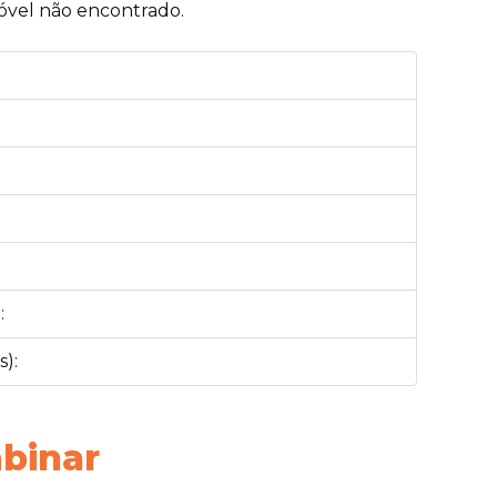
óvel não encontrado.
:
):
binar