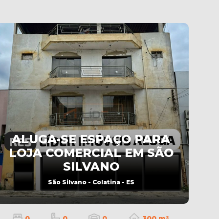
ALUGA-SE ESPAÇO PARA
LOJA COMERCIAL EM SÃO
SILVANO
São Silvano - Colatina - ES
0
0
0
300 m²