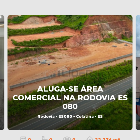
ALUGA-SE ÁREA
COMERCIAL NA RODOVIA ES
080
Rodovia - ES080 - Colatina - ES
0
0
0
22.774 m²