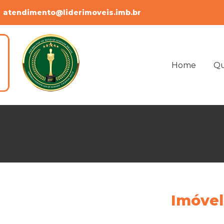
atendimento@liderimoveis.imb.br
Home
Q
Imóvel