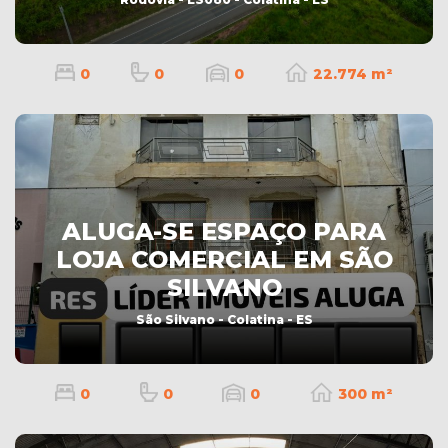
0
0
0
22.774 m²
ALUGA-SE ESPAÇO PARA
LOJA COMERCIAL EM SÃO
SILVANO
São Silvano - Colatina - ES
0
0
0
300 m²