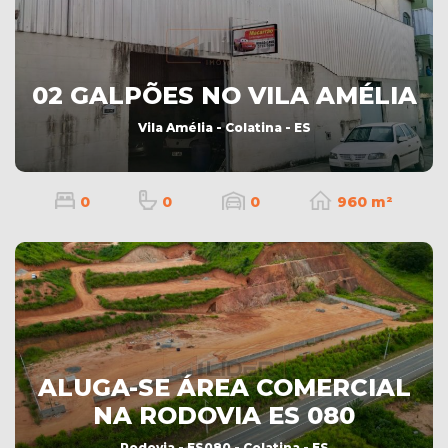
02 GALPÕES NO VILA AMÉLIA
Vila Amélia - Colatina - ES
0
0
0
960 m²
ALUGA-SE ÁREA COMERCIAL
NA RODOVIA ES 080
Rodovia - ES080 - Colatina - ES