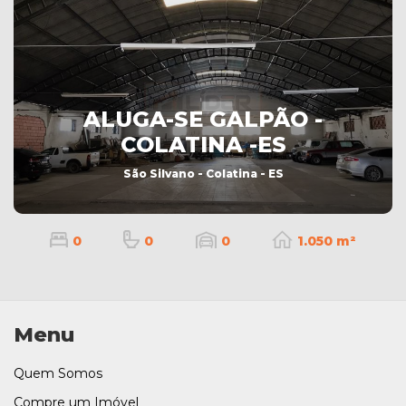
ALUGA-SE GALPÃO -
COLATINA -ES
São Silvano - Colatina - ES
0
0
0
1.050 m²
Menu
Quem Somos
Compre um Imóvel