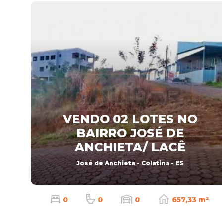
VENDO 02 LOTES NO
BAIRRO JOSÉ DE
ANCHIETA/ LACÊ
José de Anchieta - Colatina - ES
0
0
0
657,33 m²