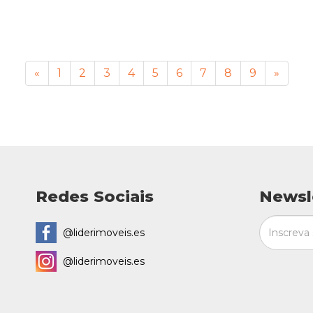
«
1
2
3
4
5
6
7
8
9
»
Redes Sociais
Newsl
@liderimoveis.es
@liderimoveis.es