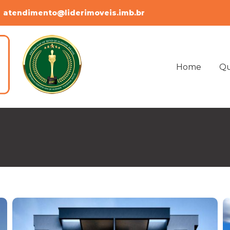
atendimento@liderimoveis.imb.br
Home
Q