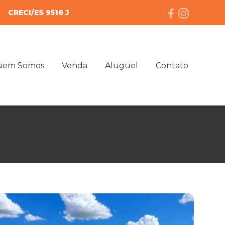
CRECI/ES 9516 J
uem Somos
Venda
Aluguel
Contato