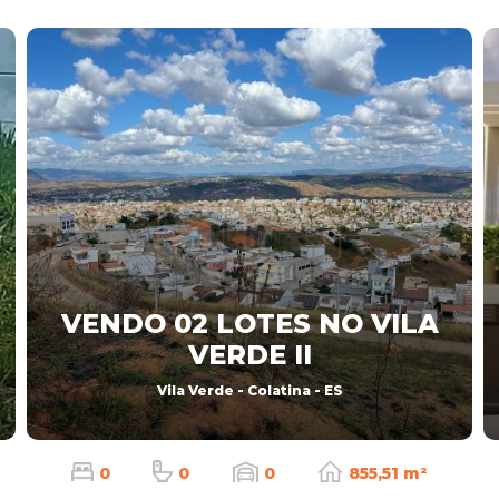
VENDO 02 LOTES NO VILA
VERDE II
Vila Verde - Colatina - ES
0
0
0
855,51 m²