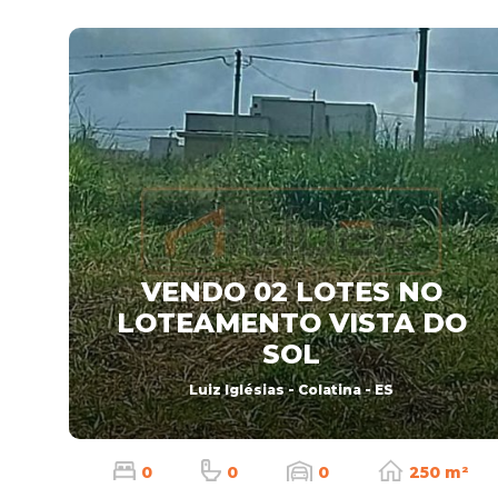
VENDO 02 LOTES NO
LOTEAMENTO VISTA DO
SOL
Luiz Iglésias - Colatina - ES
0
0
0
250 m²